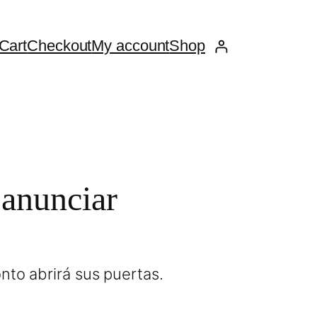
Cart
Checkout
My account
Shop
 anunciar
nto abrirá sus puertas.